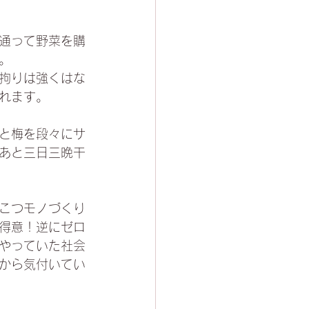
通って野菜を購
。
拘りは強くはな
れます。
と梅を段々にサ
あと三日三晩干
こつモノづくり
得意！逆にゼロ
をやっていた社会
から気付いてい