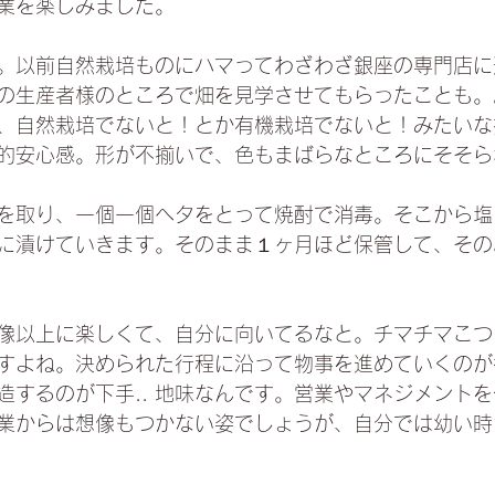
業を楽しみました。
。以前自然栽培ものにハマってわざわざ銀座の専門店に
の生産者様のところで畑を見学させてもらったことも。
、自然栽培でないと！とか有機栽培でないと！みたいな
的安心感。形が不揃いで、色もまばらなところにそそら
を取り、一個一個ヘタをとって焼酎で消毒。そこから塩
に漬けていきます。そのまま１ヶ月ほど保管して、その
像以上に楽しくて、自分に向いてるなと。チマチマこつ
すよね。決められた行程に沿って物事を進めていくのが
造するのが下手.. 地味なんです。営業やマネジメント
業からは想像もつかない姿でしょうが、自分では幼い時