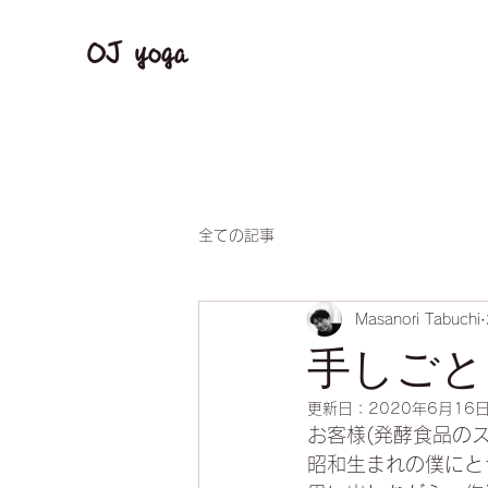
OJ yoga
全ての記事
Masanori Tabuchi
手しごと
更新日：
2020年6月16
お客様(発酵食品の
昭和生まれの僕にと